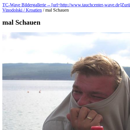
TC-Wave Bildergallerie -- [url=http://www.tauchcenter-wave.de]Zur
Vinodolski / Kroatien
/
mal Schauen
mal Schauen