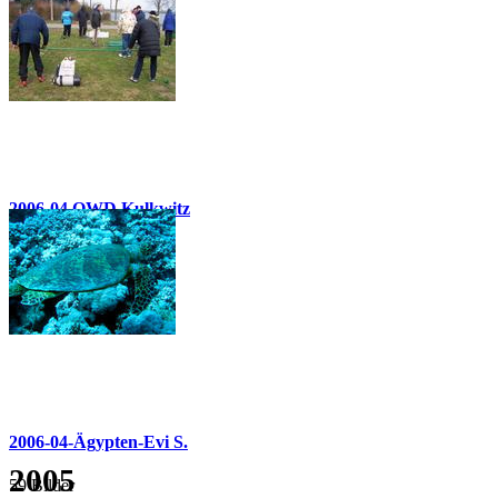
34 Bilder
2006-04 OWD Kulkwitz
49 Bilder
2006-04-Ägypten-Evi S.
2005
59 Bilder