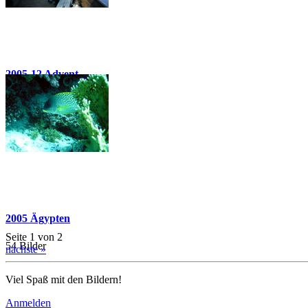
2005-12 Advent
26 Bilder
2005 Ägypten
Seite 1 von 2
54 Bilder
nächste »
Viel Spaß mit den Bildern!
Anmelden