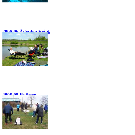
2006-06 Ägypten Evi S.
45 Bilder
2006-05 Rothsee
34 Bilder