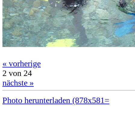
« vorherige
2 von 24
nächste »
Photo herunterladen (878x581=