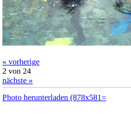
« vorherige
2 von 24
nächste »
Photo herunterladen (878x581=