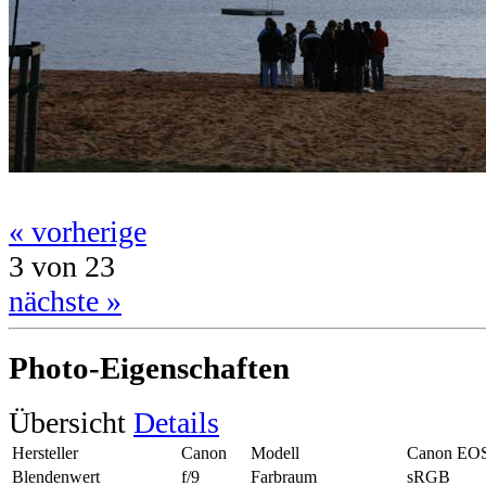
« vorherige
3 von 23
nächste »
Photo-Eigenschaften
Übersicht
Details
Hersteller
Canon
Modell
Canon EO
Blendenwert
f/9
Farbraum
sRGB