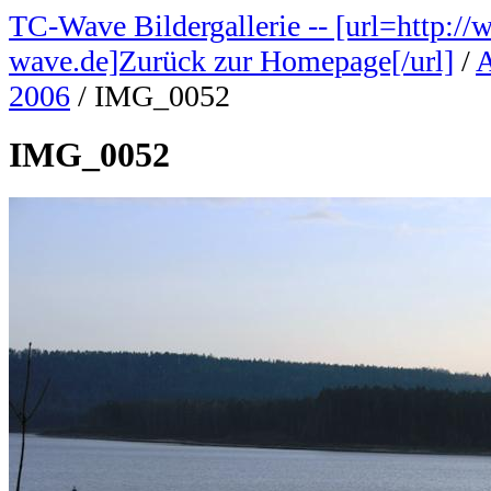
TC-Wave Bildergallerie -- [url=http://
wave.de]Zurück zur Homepage[/url]
/
A
2006
/
IMG_0052
IMG_0052