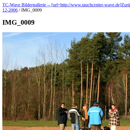
TC-Wave Bildergallerie -- [url=http://www.tauchcenter-wave.de]Zur
12-2006
/
IMG_0009
IMG_0009