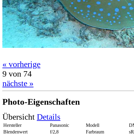
« vorherige
9 von 74
nächste »
Photo-Eigenschaften
Übersicht
Details
Hersteller
Panasonic
Modell
D
Blendenwert
f/2,8
Farbraum
s