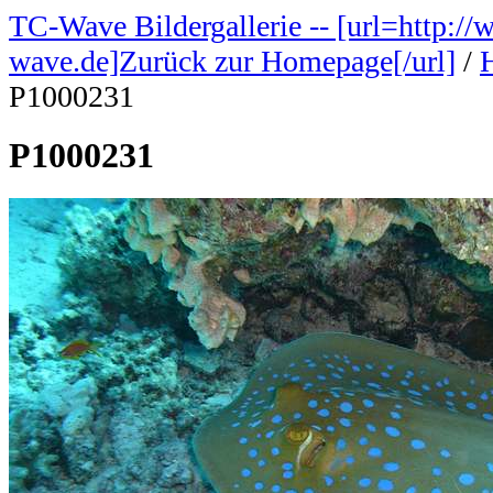
TC-Wave Bildergallerie -- [url=http://
wave.de]Zurück zur Homepage[/url]
/
P1000231
P1000231