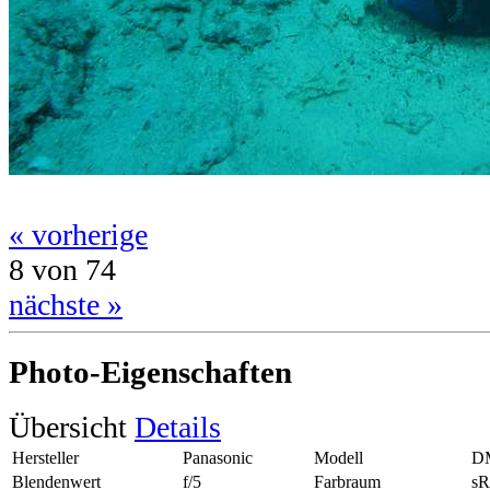
« vorherige
8 von 74
nächste »
Photo-Eigenschaften
Übersicht
Details
Hersteller
Panasonic
Modell
D
Blendenwert
f/5
Farbraum
s