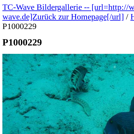
TC-Wave Bildergallerie -- [url=http://
wave.de]Zurück zur Homepage[/url]
/
P1000229
P1000229