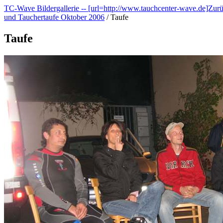
TC-Wave Bildergallerie -- [url=http://www.tauchcenter-wave.de]Zur
und Tauchertaufe Oktober 2006
/
Taufe
Taufe