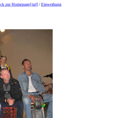
ück zur Homepage[/url]
/
Einweihung