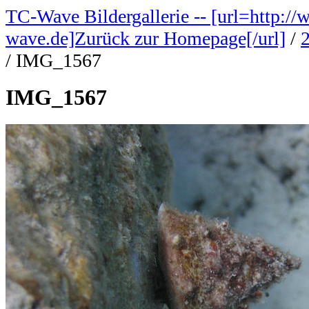
TC-Wave Bildergallerie -- [url=http://
wave.de]Zurück zur Homepage[/url]
/
/
IMG_1567
IMG_1567