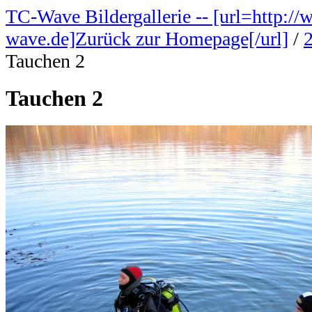
TC-Wave Bildergallerie -- [url=http://
wave.de]Zurück zur Homepage[/url]
/
Tauchen 2
Tauchen 2