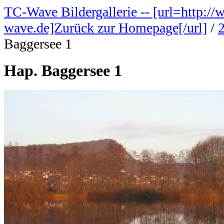
TC-Wave Bildergallerie -- [url=http://
wave.de]Zurück zur Homepage[/url]
/
Baggersee 1
Hap. Baggersee 1