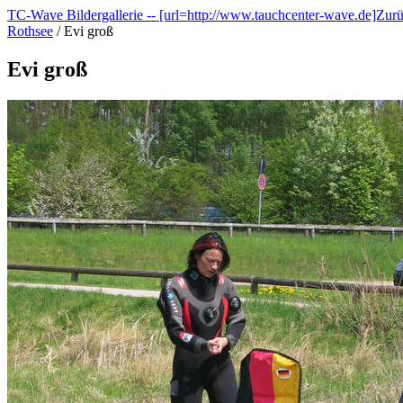
TC-Wave Bildergallerie -- [url=http://www.tauchcenter-wave.de]Zur
Rothsee
/
Evi groß
Evi groß