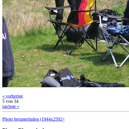
« vorherige
5 von 34
nächste »
Photo herunterladen (1944x2592=