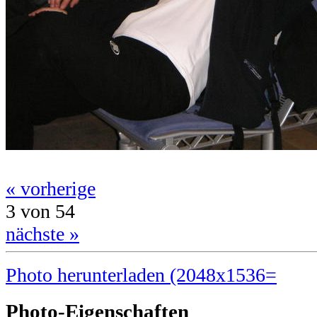
« vorherige
3 von 54
nächste »
Photo herunterladen (2048x1536=
Photo-Eigenschaften