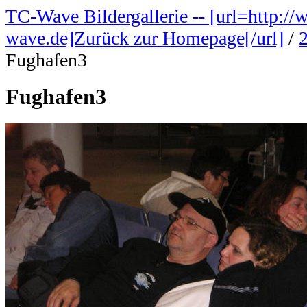
TC-Wave Bildergallerie -- [url=http://
wave.de]Zurück zur Homepage[/url]
/
Fughafen3
Fughafen3