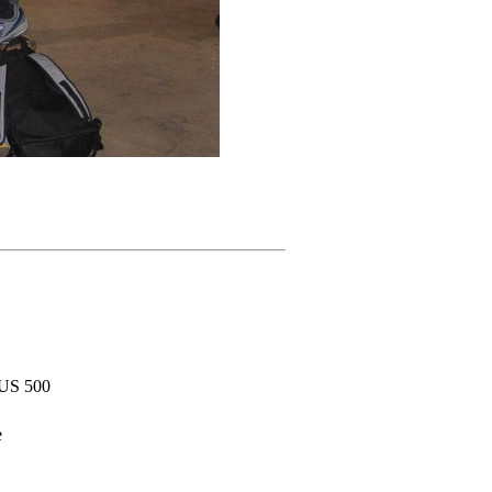
US 500
e