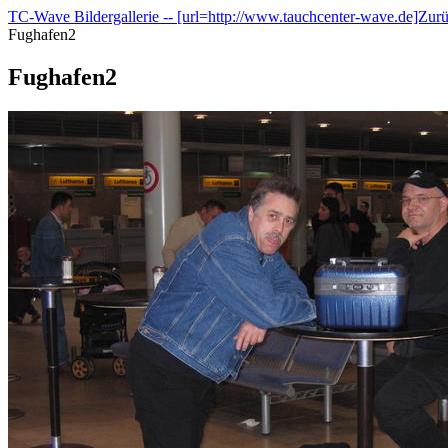
TC-Wave Bildergallerie -- [url=http://www.tauchcenter-wave.de]Zur
Fughafen2
Fughafen2