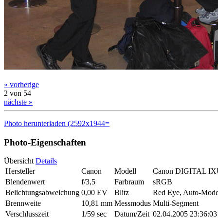
« vorherige
2 von 54
nächste »
Photo herunterladen (2592x1944=
Photo-Eigenschaften
Übersicht
Details
Hersteller
Canon
Modell
Canon DIGITAL IX
Blendenwert
f/3,5
Farbraum
sRGB
Belichtungsabweichung
0,00 EV
Blitz
Red Eye, Auto-Mod
Brennweite
10,81 mm
Messmodus
Multi-Segment
Verschlusszeit
1/59 sec
Datum/Zeit
02.04.2005 23:36:03