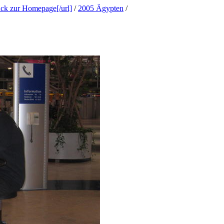
ück zur Homepage[/url]
/
2005 Ägypten
/