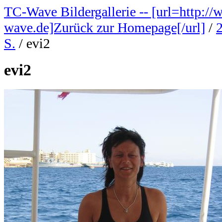
TC-Wave Bildergallerie -- [url=http://
wave.de]Zurück zur Homepage[/url]
/
S.
/
evi2
evi2