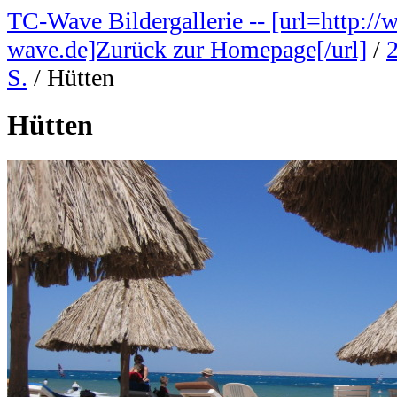
TC-Wave Bildergallerie -- [url=http://
wave.de]Zurück zur Homepage[/url]
/
S.
/
Hütten
Hütten