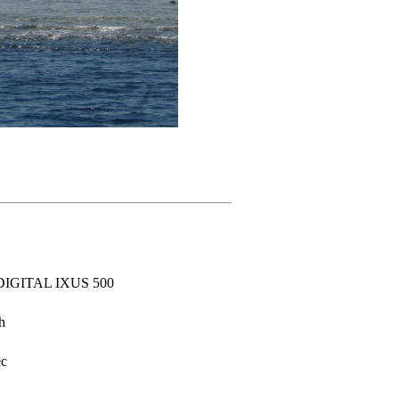
DIGITAL IXUS 500
h
ec