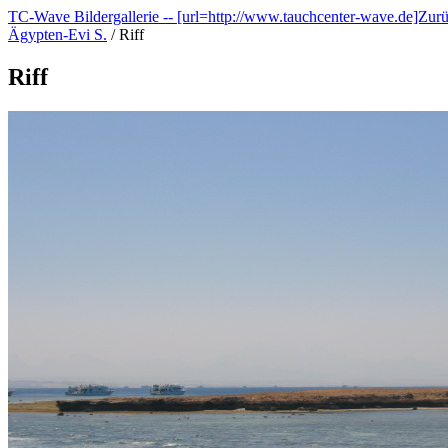
TC-Wave Bildergallerie -- [url=http://www.tauchcenter-wave.de]Zur
Ägypten-Evi S.
/
Riff
Riff