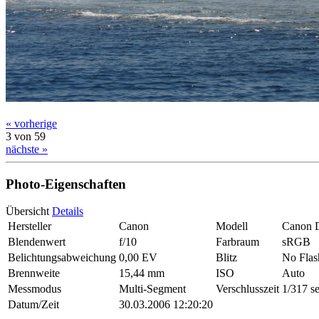
« vorherige
3 von 59
nächste »
Photo-Eigenschaften
Übersicht
Details
Hersteller
Canon
Modell
Canon 
Blendenwert
f/10
Farbraum
sRGB
Belichtungsabweichung
0,00 EV
Blitz
No Flas
Brennweite
15,44 mm
ISO
Auto
Messmodus
Multi-Segment
Verschlusszeit
1/317 s
Datum/Zeit
30.03.2006 12:20:20