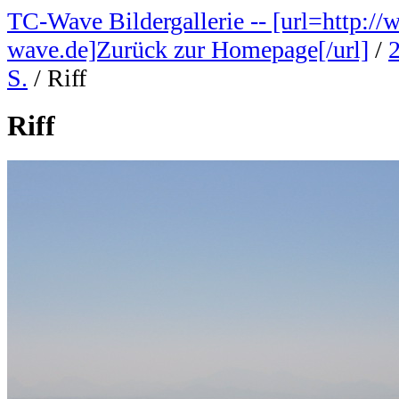
TC-Wave Bildergallerie -- [url=http://
wave.de]Zurück zur Homepage[/url]
/
S.
/
Riff
Riff