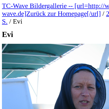
TC-Wave Bildergallerie -- [url=http://
wave.de]Zurück zur Homepage[/url]
/
S.
/
Evi
Evi