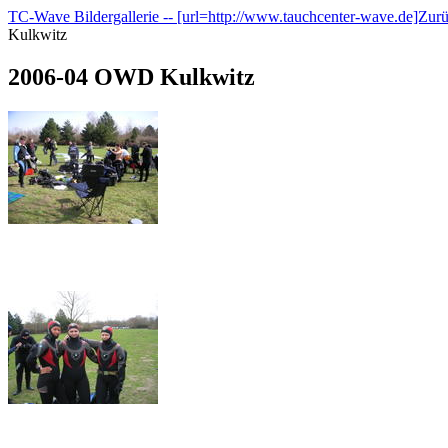
TC-Wave Bildergallerie -- [url=http://www.tauchcenter-wave.de]Zur
Kulkwitz
2006-04 OWD Kulkwitz