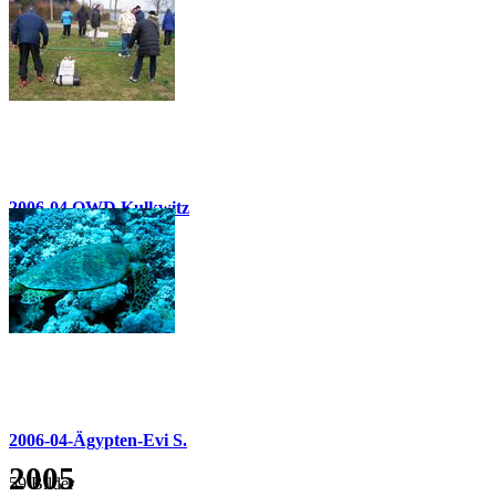
34 Bilder
2006-04 OWD Kulkwitz
49 Bilder
2006-04-Ägypten-Evi S.
2005
59 Bilder